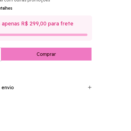
el com outras promoções
talhes
 apenas R$ 299,00 para frete
 envio