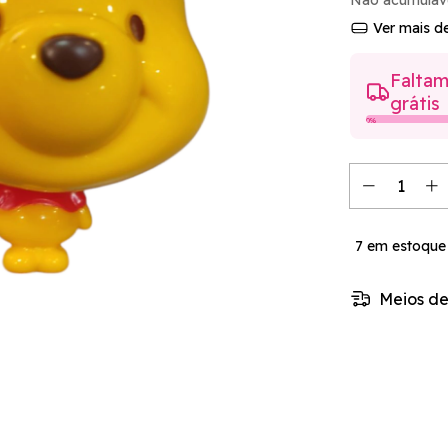
Não acumuláv
Ver mais de
Faltam
grátis
0%
7
em estoque
Meios de