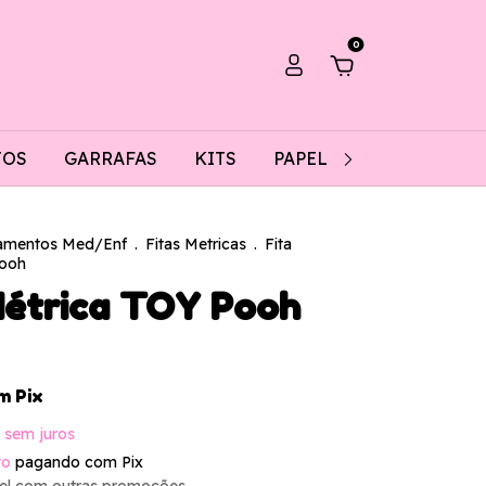
0
TOS
GARRAFAS
KITS
PAPELARIA
REFIL/T
amentos Med/Enf
.
Fitas Metricas
.
Fita
Pooh
Métrica TOY Pooh
m
Pix
sem juros
to
pagando com Pix