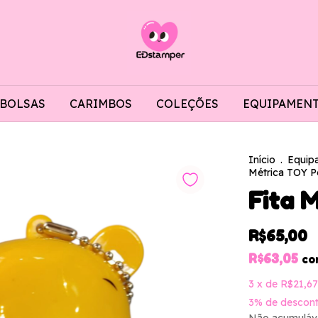
BOLSAS
CARIMBOS
COLEÇÕES
EQUIPAMEN
Início
.
Equip
Métrica TOY 
Fita 
R$65,00
R$63,05
co
3
x de
R$21,67
3% de descon