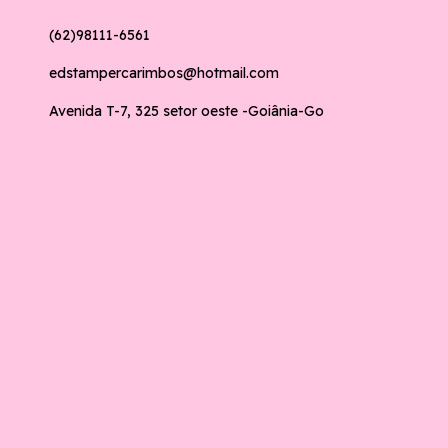
(62)98111-6561
edstampercarimbos@hotmail.com
Avenida T-7, 325 setor oeste -Goiânia-Go