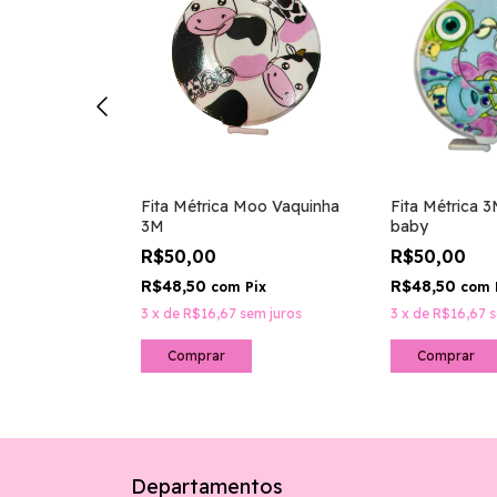
titch 3 metros
Pix
Fita Métrica Moo Vaquinha
Fita Métrica 
em juros
3M
baby
R$50,00
R$50,00
R$48,50
R$48,50
com
Pix
com
3
x
de
R$16,67
sem juros
3
x
de
R$16,67
s
Departamentos