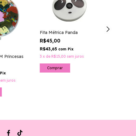
Fita Métrica Panda
R$45,00
R$43,65
com
Pix
3M Princesas
Fita Metrica
3
x
de
R$15,00
sem juros
azul
R$50,00
Pix
R$48,50
com
sem juros
3
x
de
R$16,67