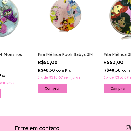
3M Monstros
Fira Métrica Pooh Babys 3M
Fita Métrica 
R$50,00
R$50,00
R$48,50
R$48,50
com
Pix
com
Pix
3
x
de
R$16,67
sem juros
3
x
de
R$16,67
em juros
Entre em contato