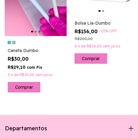
Bolsa Lia-Dumbo
R$156,00
-
22
%
OFF
R$200,00
6
x
de
R$26,00
sem juros
Caneta Dumbo
R$30,00
R$29,10
com
Pix
3
x
de
R$10,00
sem juros
Comprar
Departamentos