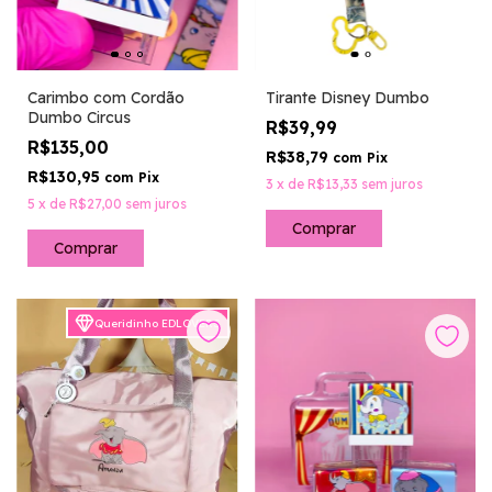
Tirante Disney Dumbo
Carimbo com Cordão
Dumbo Circus
R$39,99
R$135,00
R$38,79
com
Pix
R$130,95
com
Pix
3
x
de
R$13,33
sem juros
5
x
de
R$27,00
sem juros
Queridinho EDLOVERS