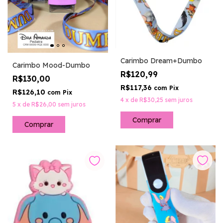
Carimbo Dream+Dumbo
Carimbo Mood-Dumbo
R$120,99
R$130,00
R$117,36
com
Pix
R$126,10
com
Pix
4
x
de
R$30,25
sem juros
5
x
de
R$26,00
sem juros
Comprar