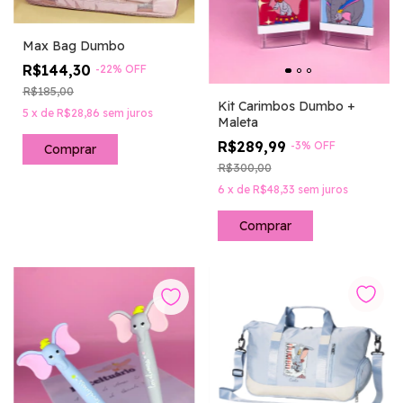
Max Bag Dumbo
R$144,30
-
22
%
OFF
R$185,00
Kit Carimbos Dumbo +
5
x
de
R$28,86
sem juros
Maleta
R$289,99
-
3
%
OFF
Comprar
R$300,00
6
x
de
R$48,33
sem juros