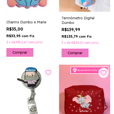
Termômetro Digital
Charms Dumbo e Marie
Dumbo
R$35,00
R$139,99
R$33,95
R$135,79
com
Pix
com
Pix
3
x
de
R$11,67
sem juros
5
x
de
R$28,00
sem juros
Queridinho EDLOVERS