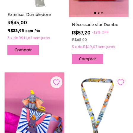
Extensor Dumbledore
R$35,00
Nécessarie star Dumbo
R$33,95
com
Pix
R$57,20
-
12
%
OFF
3
x
de
R$11,67
sem juros
R$65,00
3
x
de
R$19,07
sem juros