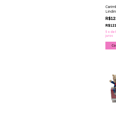
Carim
Lindi
R$12
R$12
5
x
de
juros