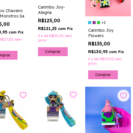
Carimbo Joy-
bo Chaveiro
Alegria
Monstros Sa
R$125,00
+2
5,00
R$121,25
com
Pix
Carimbo Joy
0,95
com
Pix
Flowers
5
x
de
R$25,00
sem
R$27,00
sem
juros
R$135,00
R$130,95
com
Pix
5
x
de
R$27,00
sem
juros
Comprar