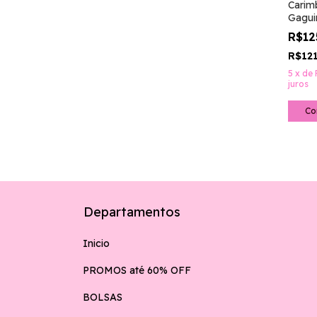
Carim
Gagui
R$12
R$12
5
x
de
juros
Departamentos
Inicio
PROMOS até 60% OFF
BOLSAS