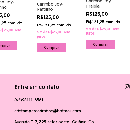
Carimbo Joy-
bo Joy-
Carimbo Joy-
Frajola
nho
Patolino
R$125,00
5,00
R$125,00
R$121,25
com
Pix
1,25
com
Pix
R$121,25
com
Pix
5
x
de
R$25,00
sem
R$25,00
sem
5
x
de
R$25,00
sem
juros
juros
Entre em contato
(62)98111-6561
edstampercarimbos@hotmail.com
Avenida T-7, 325 setor oeste -Goiânia-Go