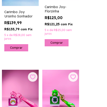
Carimbo Joy-
Florzinha
Carimbo Joy
Ursinho Sonhador
R$125,00
R$139,99
R$121,25
com
Pix
R$135,79
com
Pix
5
x
de
R$25,00
sem
juros
5
x
de
R$28,00
sem
juros