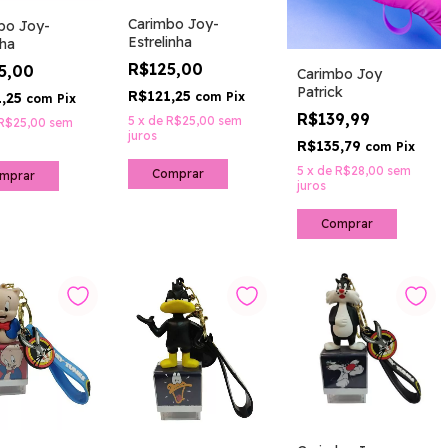
Carimbo Joy-
bo Joy-
Estrelinha
nha
R$125,00
5,00
Carimbo Joy
Patrick
R$121,25
com
Pix
1,25
com
Pix
R$139,99
5
x
de
R$25,00
sem
R$25,00
sem
juros
R$135,79
com
Pix
5
x
de
R$28,00
sem
juros