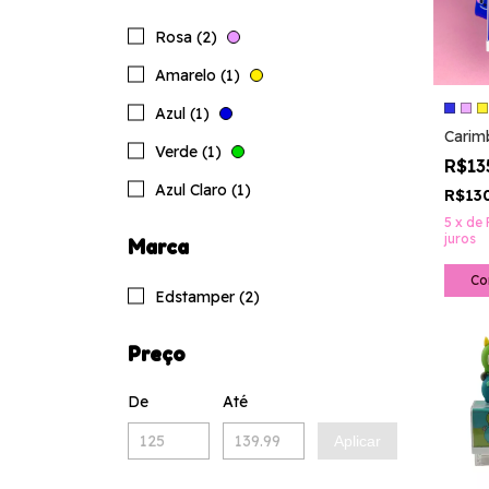
Rosa (2)
Amarelo (1)
Azul (1)
Carim
Verde (1)
R$13
Azul Claro (1)
R$13
5
x
de
juros
Marca
Co
Edstamper (2)
Preço
De
Até
Aplicar