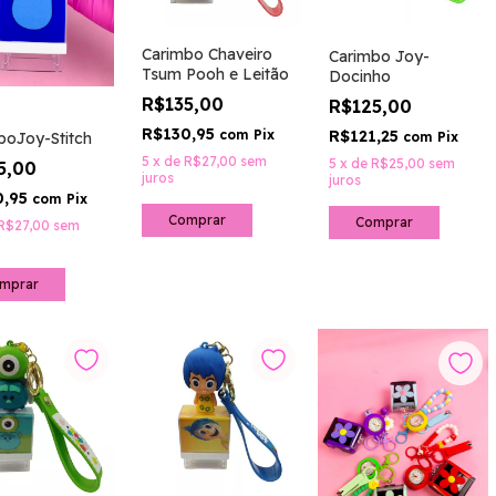
Carimbo Chaveiro
Carimbo Joy-
Tsum Pooh e Leitão
Docinho
R$135,00
R$125,00
R$130,95
com
Pix
R$121,25
com
Pix
boJoy-Stitch
5
x
de
R$27,00
sem
5
x
de
R$25,00
sem
5,00
juros
juros
0,95
com
Pix
R$27,00
sem
mprar