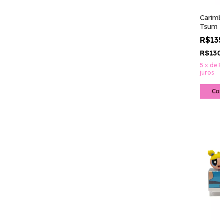
Carim
Tsum 
R$13
R$13
5
x
de
juros