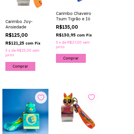
Carimbo Chaveiro
Tsum Tigrão e Ió
Carimbo Joy-
R$135,00
Ansiedade
R$125,00
R$130,95
com
Pix
5
x
de
R$27,00
sem
R$121,25
com
Pix
juros
5
x
de
R$25,00
sem
juros