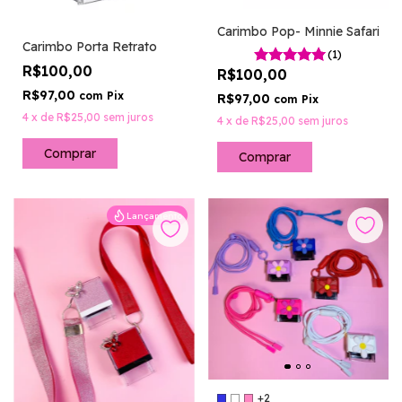
Carimbo Pop- Minnie Safari
Carimbo Porta Retrato
(1)
R$100,00
R$100,00
R$97,00
com
Pix
R$97,00
com
Pix
4
x
de
R$25,00
sem juros
4
x
de
R$25,00
sem juros
Comprar
Lançamento
+2