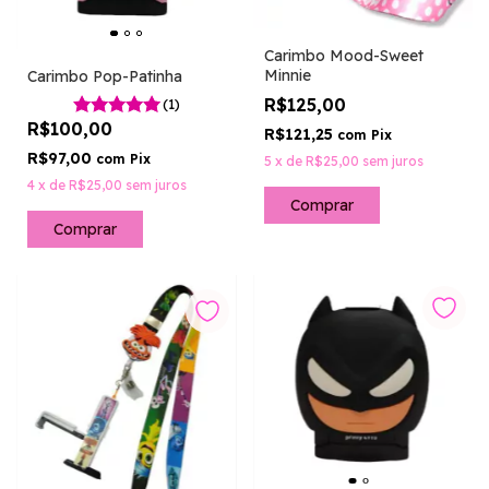
Carimbo Mood-Sweet
Minnie
Carimbo Pop-Patinha
R$125,00
(1)
R$100,00
R$121,25
com
Pix
R$97,00
com
Pix
5
x
de
R$25,00
sem juros
4
x
de
R$25,00
sem juros
Comprar