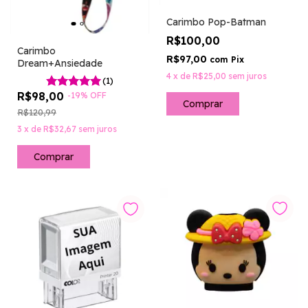
Carimbo Pop-Batman
R$100,00
Carimbo
R$97,00
com
Pix
Dream+Ansiedade
4
x
de
R$25,00
sem juros
(1)
R$98,00
-
19
%
OFF
Comprar
R$120,99
3
x
de
R$32,67
sem juros