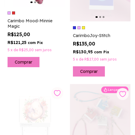
Carimbo Mood-Minnie
Magic
R$125,00
CarimboJoy-Stitch
R$121,25
com
Pix
R$135,00
5
x
de
R$25,00
sem juros
R$130,95
com
Pix
5
x
de
R$27,00
sem juros
Comprar
Comprar
Lançamento