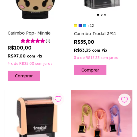
+12
Carimbo Pop- Minnie
Carimbo Trodat 3911
(1)
R$55,00
R$100,00
R$53,35
com
Pix
R$97,00
com
Pix
3
x
de
R$18,33
sem juros
4
x
de
R$25,00
sem juros
Comprar