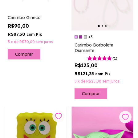
Carimbo Gineco
R$90,00
R$87,30
com
Pix
+3
3
x
de
R$30,00
sem juros
Carimbo Borboleta
Diamante
(1)
R$125,00
R$121,25
com
Pix
5
x
de
R$25,00
sem juros
Comprar