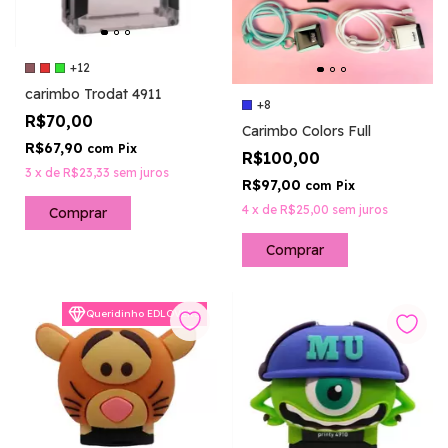
+12
carimbo Trodat 4911
+8
R$70,00
Carimbo Colors Full
R$67,90
com
Pix
R$100,00
3
x
de
R$23,33
sem juros
R$97,00
com
Pix
4
x
de
R$25,00
sem juros
Comprar
Comprar
Queridinho EDLOVERS