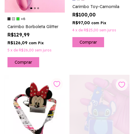
Carimbo Toy-Camomila
R$100,00
+6
R$97,00
com
Pix
Carimbo Borboleta Glitter
4
x
de
R$25,00
sem juros
R$129,99
Comprar
R$126,09
com
Pix
5
x
de
R$26,00
sem juros
Comprar