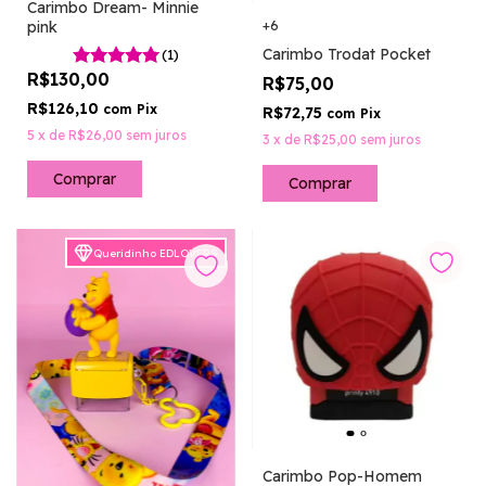
Carimbo Dream- Minnie
pink
+6
Carimbo Trodat Pocket
(1)
R$130,00
R$75,00
R$126,10
com
Pix
R$72,75
com
Pix
5
x
de
R$26,00
sem juros
3
x
de
R$25,00
sem juros
Comprar
Queridinho EDLOVERS
Carimbo Pop-Homem