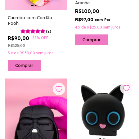
Aranha
R$100,00
Carimbo com Cordão
R$97,00
com
Pix
Pooh
4
x
de
R$25,00
sem juros
(2)
R$90,00
-
28
%
OFF
Comprar
R$125,00
3
x
de
R$30,00
sem juros
Comprar