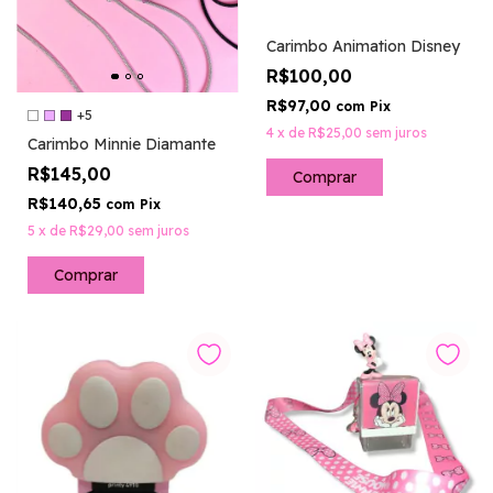
Carimbo Animation Disney
R$100,00
R$97,00
com
Pix
+5
4
x
de
R$25,00
sem juros
Carimbo Minnie Diamante
R$145,00
R$140,65
com
Pix
5
x
de
R$29,00
sem juros
Comprar