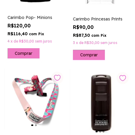
Carimbo Pop- Minions
Carimbo Princesas Prints
R$120,00
R$90,00
R$116,40
com
Pix
R$87,30
com
Pix
4
x
de
R$30,00
sem juros
3
x
de
R$30,00
sem juros