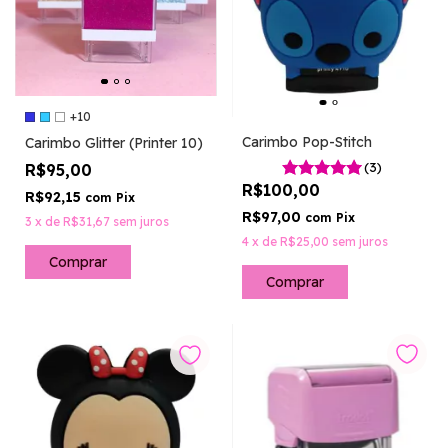
+10
Carimbo Pop-Stitch
Carimbo Glitter (Printer 10)
(3)
R$95,00
R$100,00
R$92,15
com
Pix
R$97,00
com
Pix
3
x
de
R$31,67
sem juros
4
x
de
R$25,00
sem juros
Comprar
Comprar