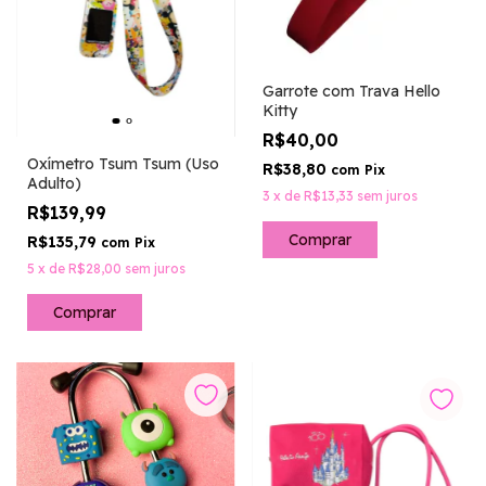
Garrote com Trava Hello
Kitty
R$40,00
Oxímetro Tsum Tsum (Uso
R$38,80
com
Pix
Adulto)
3
x
de
R$13,33
sem juros
R$139,99
R$135,79
com
Pix
5
x
de
R$28,00
sem juros