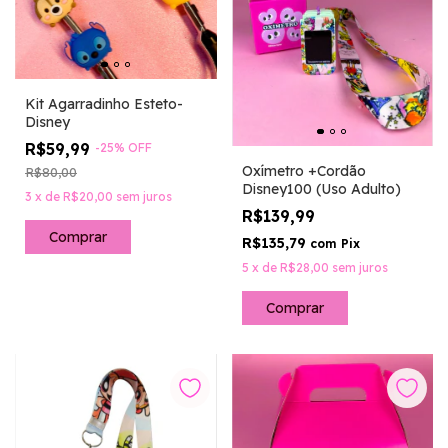
Kit Agarradinho Esteto-
Disney
R$59,99
-
25
%
OFF
Oxímetro +Cordão
R$80,00
Disney100 (Uso Adulto)
3
x
de
R$20,00
sem juros
R$139,99
R$135,79
com
Pix
5
x
de
R$28,00
sem juros