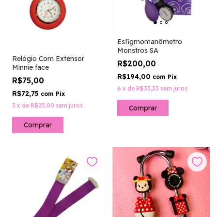
Esfigmomanômetro
Monstros SA
Relógio Com Extensor
R$200,00
Minnie face
R$194,00
com
Pix
R$75,00
6
x
de
R$33,33
sem juros
R$72,75
com
Pix
3
x
de
R$25,00
sem juros