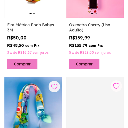
Oximetro Cherry (Uso
Fira Métrica Pooh Babys
Adulto)
3M
R$139,99
R$50,00
R$135,79
R$48,50
com
Pix
com
Pix
5
x
de
R$28,00
sem juros
3
x
de
R$16,67
sem juros