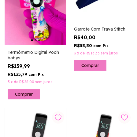
Garrote Com Trava Stitch
R$40,00
R$38,80
com
Pix
Termômetro Digital Pooh
3
x
de
R$13,33
sem juros
babys
R$139,99
R$135,79
com
Pix
5
x
de
R$28,00
sem juros