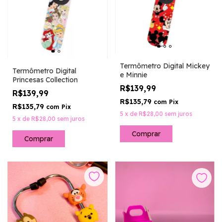
Termômetro Digital Mickey
Termômetro Digital
e Minnie
Princesas Collection
R$139,99
R$139,99
R$135,79
com
Pix
R$135,79
com
Pix
5
x
de
R$28,00
sem juros
5
x
de
R$28,00
sem juros