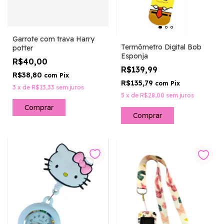
Garrote com trava Harry
Termômetro Digital Bob
potter
Esponja
R$40,00
R$139,99
R$38,80
com
Pix
R$135,79
com
Pix
3
x
de
R$13,33
sem juros
5
x
de
R$28,00
sem juros