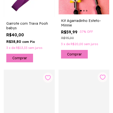
Kit Agarradinho Esteto-
Garrote com Trava Pooh
Minnie
babys
R$59,99
-
37
%
OFF
R$40,00
R$95,00
R$38,80
com
Pix
3
x
de
R$20,00
sem juros
3
x
de
R$13,33
sem juros