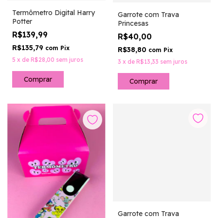
Termômetro Digital Harry
Garrote com Trava
Potter
Princesas
R$139,99
R$40,00
R$135,79
com
Pix
R$38,80
com
Pix
5
x
de
R$28,00
sem juros
3
x
de
R$13,33
sem juros
Garrote com Trava