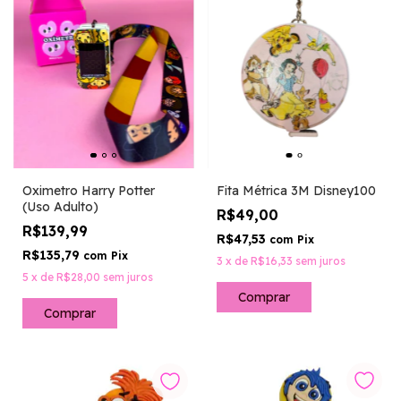
Oximetro Harry Potter
Fita Métrica 3M Disney100
(Uso Adulto)
R$49,00
R$139,99
R$47,53
com
Pix
R$135,79
com
Pix
3
x
de
R$16,33
sem juros
5
x
de
R$28,00
sem juros