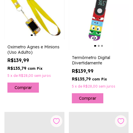
Oximetro Agnes e Minions
(Uso Adulto)
Termômetro Digital
R$139,99
Divertidamente
R$135,79
com
Pix
R$139,99
5
x
de
R$28,00
sem juros
R$135,79
com
Pix
5
x
de
R$28,00
sem juros