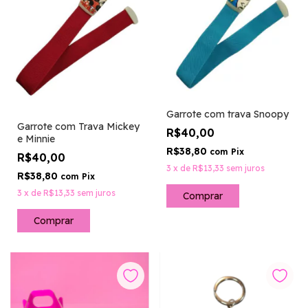
Garrote com trava Snoopy
Garrote com Trava Mickey
R$40,00
e Minnie
R$38,80
com
Pix
R$40,00
3
x
de
R$13,33
sem juros
R$38,80
com
Pix
3
x
de
R$13,33
sem juros