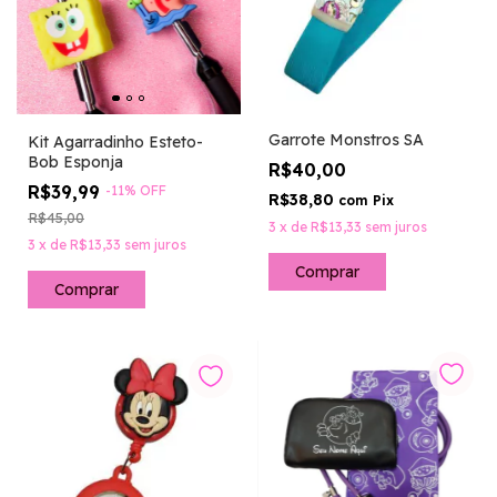
Garrote Monstros SA
Kit Agarradinho Esteto-
Bob Esponja
R$40,00
R$39,99
-
11
%
OFF
R$38,80
com
Pix
R$45,00
3
x
de
R$13,33
sem juros
3
x
de
R$13,33
sem juros