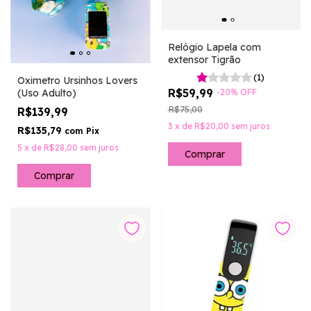
Relógio Lapela com
extensor Tigrão
(1)
Oximetro Ursinhos Lovers
R$59,99
-
20
%
OFF
(Uso Adulto)
R$75,00
R$139,99
3
x
de
R$20,00
sem juros
R$135,79
com
Pix
5
x
de
R$28,00
sem juros