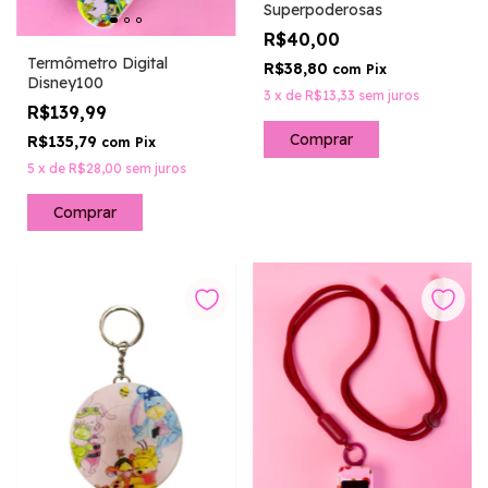
Superpoderosas
R$40,00
Termômetro Digital
R$38,80
com
Pix
Disney100
3
x
de
R$13,33
sem juros
R$139,99
R$135,79
com
Pix
5
x
de
R$28,00
sem juros