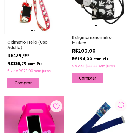
Esfigmomanômetro
Oximetro Hello (Uso
Mickey
Adulto)
R$200,00
R$139,99
R$194,00
com
Pix
R$135,79
com
Pix
6
x
de
R$33,33
sem juros
5
x
de
R$28,00
sem juros