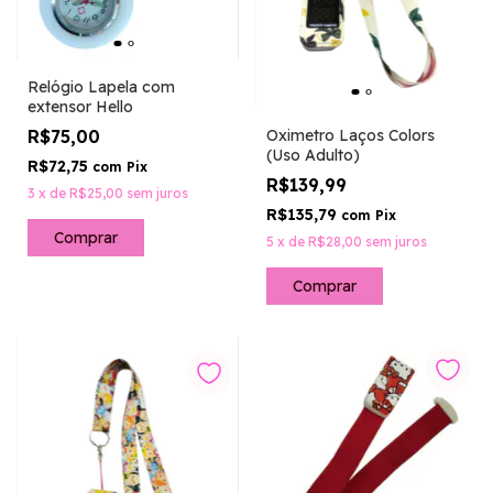
Relógio Lapela com
extensor Hello
Oximetro Laços Colors
R$75,00
(Uso Adulto)
R$72,75
com
Pix
R$139,99
3
x
de
R$25,00
sem juros
R$135,79
com
Pix
5
x
de
R$28,00
sem juros