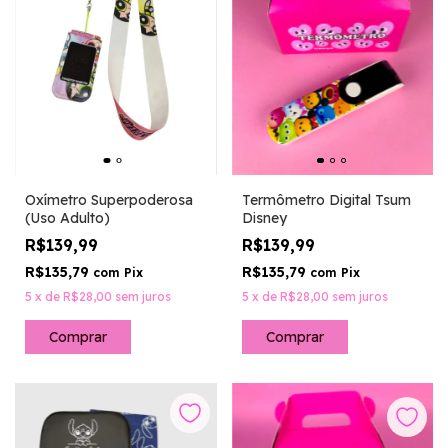
Oxímetro Superpoderosa
Termômetro Digital Tsum
(Uso Adulto)
Disney
R$139,99
R$139,99
R$135,79
R$135,79
com
Pix
com
Pix
5
x
de
R$28,00
sem juros
5
x
de
R$28,00
sem juros