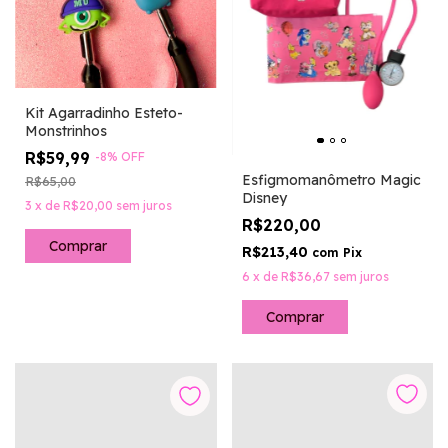
Kit Agarradinho Esteto-
Monstrinhos
R$59,99
-
8
%
OFF
Esfigmomanômetro Magic
R$65,00
Disney
3
x
de
R$20,00
sem juros
R$220,00
R$213,40
com
Pix
6
x
de
R$36,67
sem juros