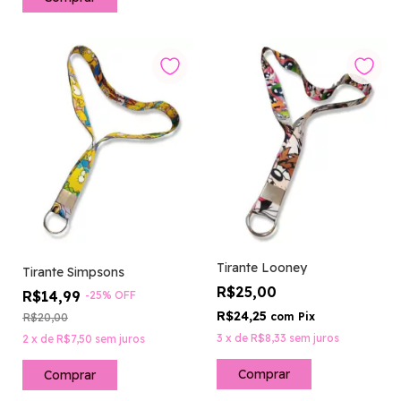
Tirante Looney
Tirante Simpsons
R$25,00
R$14,99
-
25
%
OFF
R$24,25
R$20,00
com
Pix
3
x
de
R$8,33
sem juros
2
x
de
R$7,50
sem juros