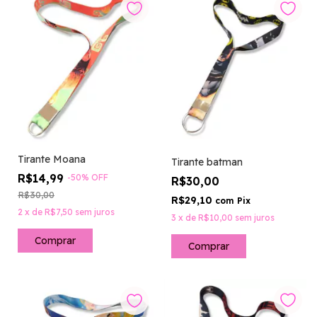
Tirante Moana
Tirante batman
R$14,99
-
50
%
OFF
R$30,00
R$30,00
R$29,10
com
Pix
2
x
de
R$7,50
sem juros
3
x
de
R$10,00
sem juros