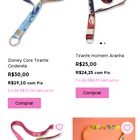
Tirante Homem Aranha
Disney Core Tirante
R$25,00
Cinderela
R$24,25
com
Pix
R$30,00
3
x
de
R$8,33
sem juros
R$29,10
com
Pix
3
x
de
R$10,00
sem juros
Comprar