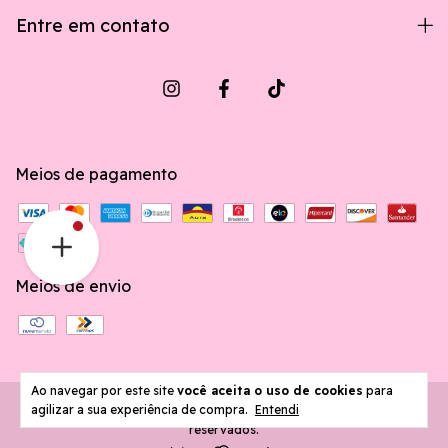
Entre em contato
Meios de pagamento
Meios de envio
Ao navegar por este site
você aceita o uso de cookies
para
agilizar a sua experiência de compra.
Entendi
Copyright Edstamper - 05917545000180 - 2026. Todos os direitos
reservados.