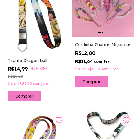
Cordinha Charms Miçangas
R$12,00
Tirante Dragon ball
R$11,64
com
Pix
R$14,99
-
40
%
OFF
2
x
de
R$6,00
sem juros
R$25,00
Comprar
2
x
de
R$7,50
sem juros