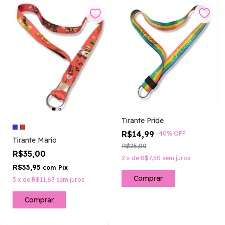
Tirante Pride
R$14,99
-
40
%
OFF
Tirante Mario
R$25,00
R$35,00
2
x
de
R$7,50
sem juros
R$33,95
com
Pix
3
x
de
R$11,67
sem juros
Comprar