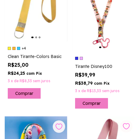
+4
Clean Tirante-Colors Basic
R$25,00
Tirante Disney100
R$24,25
com
Pix
R$39,99
3
x
de
R$8,33
sem juros
R$38,79
com
Pix
3
x
de
R$13,33
sem juros
Comprar
Comprar