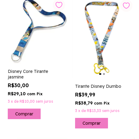
Disney Core Tirante
jasmine
R$30,00
Tirante Disney Dumbo
R$29,10
com
Pix
R$39,99
3
x
de
R$10,00
sem juros
R$38,79
com
Pix
3
x
de
R$13,33
sem juros