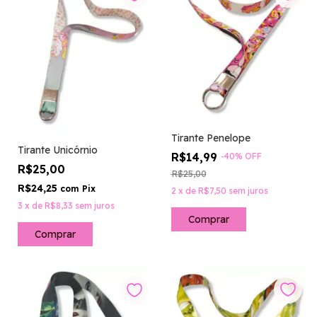
Tirante Penelope
Tirante Unicórnio
R$14,99
-
40
%
OFF
R$25,00
R$25,00
R$24,25
com
Pix
2
x
de
R$7,50
sem juros
3
x
de
R$8,33
sem juros