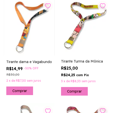
Tirante Turma da Mônica
Tirante dama e Vagabundo
R$25,00
R$14,99
-
50
%
OFF
R$30,00
R$24,25
com
Pix
2
x
de
R$7,50
sem juros
3
x
de
R$8,33
sem juros