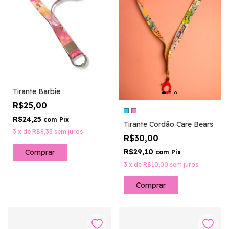
Tirante Barbie
R$25,00
R$24,25
com
Pix
Tirante Cordão Care Bears
3
x
de
R$8,33
sem juros
R$30,00
R$29,10
com
Pix
3
x
de
R$10,00
sem juros
Comprar