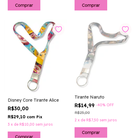
Tirante Naruto
Disney Core Tirante Alice
R$14,99
-
40
%
OFF
R$30,00
R$25,00
R$29,10
com
Pix
2
x
de
R$7,50
sem juros
3
x
de
R$10,00
sem juros