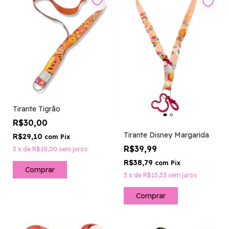
Tirante Tigrão
R$30,00
Tirante Disney Margarida
R$29,10
com
Pix
R$39,99
3
x
de
R$10,00
sem juros
R$38,79
com
Pix
3
x
de
R$13,33
sem juros