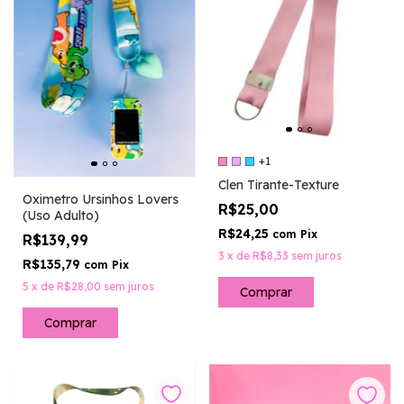
+1
Clen Tirante-Texture
Oximetro Ursinhos Lovers
R$25,00
(Uso Adulto)
R$24,25
com
Pix
R$139,99
3
x
de
R$8,33
sem juros
R$135,79
com
Pix
5
x
de
R$28,00
sem juros
Comprar