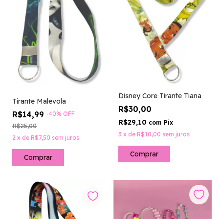
Disney Core Tirante Tiana
Tirante Malevola
R$30,00
R$14,99
-
40
%
OFF
R$29,10
com
Pix
R$25,00
3
x
de
R$10,00
sem juros
2
x
de
R$7,50
sem juros