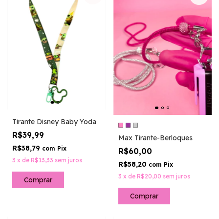
Tirante Disney Baby Yoda
R$39,99
Max Tirante-Berloques
R$38,79
com
Pix
R$60,00
3
x
de
R$13,33
sem juros
R$58,20
com
Pix
3
x
de
R$20,00
sem juros
Comprar