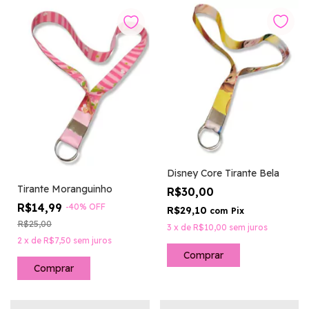
Disney Core Tirante Bela
Tirante Moranguinho
R$30,00
R$14,99
-
40
%
OFF
R$29,10
com
Pix
R$25,00
3
x
de
R$10,00
sem juros
2
x
de
R$7,50
sem juros