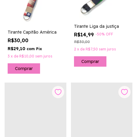
Tirante Liga da justiça
Tirante Capitão América
R$14,99
-
50
%
OFF
R$30,00
R$30,00
R$29,10
com
Pix
2
x
de
R$7,50
sem juros
3
x
de
R$10,00
sem juros