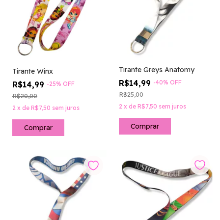
Tirante Greys Anatomy
Tirante Winx
R$14,99
-
40
%
OFF
R$14,99
-
25
%
OFF
R$25,00
R$20,00
2
x
de
R$7,50
sem juros
2
x
de
R$7,50
sem juros