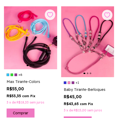
+6
Max Tirante-Colors
+1
R$55,00
Baby Tirante-Berloques
R$53,35
R$45,00
com
Pix
3
x
de
R$18,33
sem juros
R$43,65
com
Pix
3
x
de
R$15,00
sem juros
Comprar