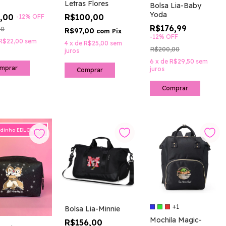
Letras Flores
Bolsa Lia-Baby
Yoda
6,00
R$100,00
-
12
%
OFF
R$176,99
00
R$97,00
com
Pix
-
12
%
OFF
R$22,00
sem
4
x
de
R$25,00
sem
R$200,00
juros
6
x
de
R$29,50
sem
juros
Comprar
idinho EDLOVERS
+1
Bolsa Lia-Minnie
Mochila Magic-
R$156,00