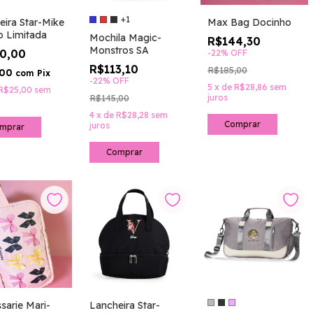
+1
eira Star-Mike
Max Bag Docinho
o Limitada
Mochila Magic-
R$144,30
Monstros SA
00,00
-
22
%
OFF
R$113,10
R$185,00
,00
com
Pix
-
22
%
OFF
5
x
de
R$28,86
sem
R$25,00
sem
R$145,00
juros
4
x
de
R$28,28
sem
juros
Comprar
sarie Mari-
Lancheira Star-