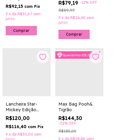
Vintage
R$79,19
-
12
%
OFF
R$92,15
com
Pix
R$89,99
3
x
de
R$31,67
sem
3
x
de
R$26,40
sem
juros
juros
Comprar
Queridinho EDLOVERS
Lancheira Star-
Max Bag Pooh&
Mickey Edição
Tigrão
Limitada
R$120,00
R$144,30
-
22
%
OFF
R$116,40
com
Pix
R$185,00
4
x
de
R$30,00
sem
5
x
de
R$28,86
sem
juros