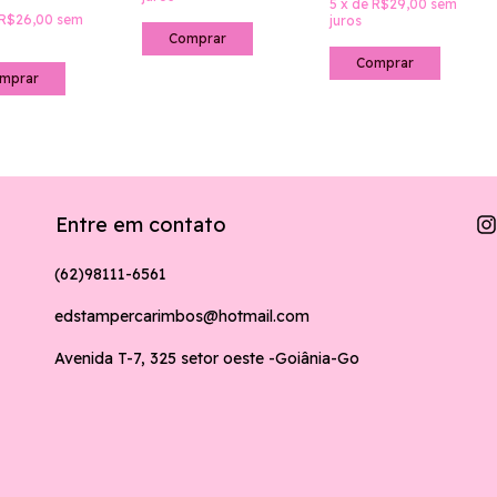
5
x
de
R$29,00
sem
R$26,00
sem
juros
mprar
Entre em contato
(62)98111-6561
edstampercarimbos@hotmail.com
Avenida T-7, 325 setor oeste -Goiânia-Go