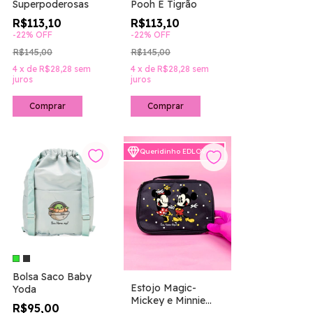
Superpoderosas
Pooh E Tigrão
R$113,10
R$113,10
-
22
%
OFF
-
22
%
OFF
R$145,00
R$145,00
4
x
de
R$28,28
sem
4
x
de
R$28,28
sem
juros
juros
Comprar
Comprar
Queridinho EDLOVERS
Bolsa Saco Baby
Estojo Magic-
Yoda
Mickey e Minnie
R$95,00