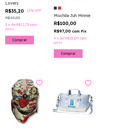
Lovers
R$35,20
-
12
%
OFF
Mochila Juh Minnie
R$40,00
R$100,00
3
x
de
R$11,73
sem
juros
R$97,00
com
Pix
4
x
de
R$25,00
sem
juros
Comprar