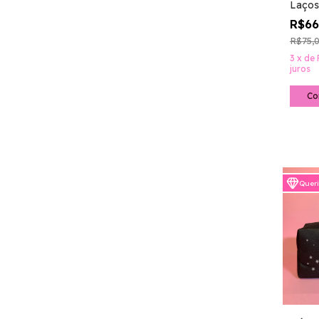
Laços
R$6
R$75,
3
x
de
juros
Quer