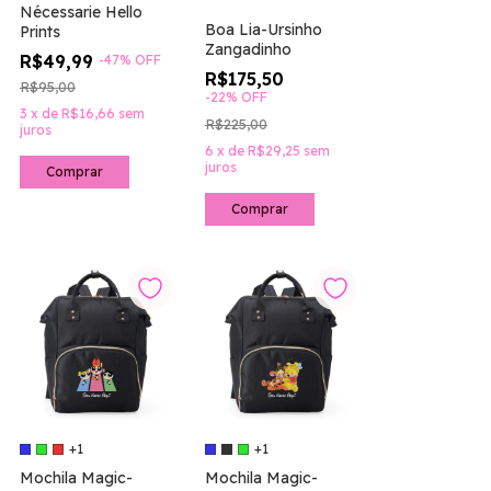
Nécessarie Hello
Boa Lia-Ursinho
Prints
Zangadinho
R$49,99
-
47
%
OFF
R$175,50
R$95,00
-
22
%
OFF
3
x
de
R$16,66
sem
R$225,00
juros
6
x
de
R$29,25
sem
juros
+1
+1
Mochila Magic-
Mochila Magic-