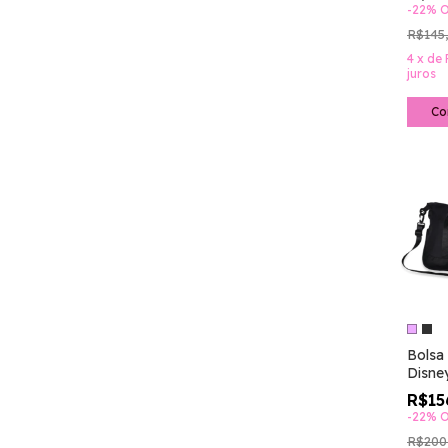
-
22
%
O
R$145
4
x
de
juros
Co
Bolsa 
Disne
R$15
-
22
%
O
R$200