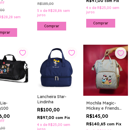
R$97,00
com
Pix
FF
R$185,00
4
x
de
R$25,00
sem
,00
5
x
de
R$28,86
sem
juros
juros
R$28,28
sem
Comprar
Comprar
mprar
Lancheira Star-
Lindinha
Lia-
Mochila Magic-
y100
Mickey e Friends
R$100,00
Disney100
6,00
R$145,00
R$97,00
com
Pix
FF
R$140,65
com
Pix
4
x
de
R$25,00
sem
,00
juros