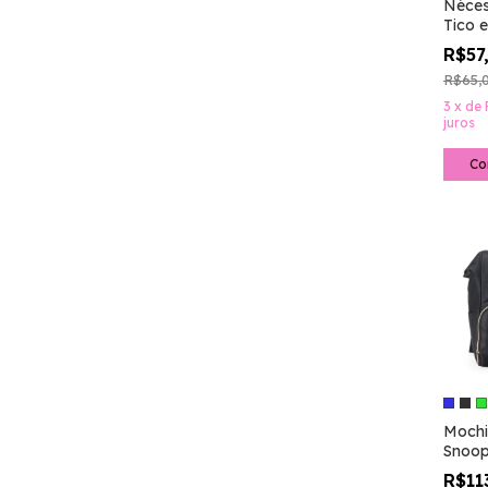
Néces
Tico 
R$57
R$65,
3
x
de
juros
Mochi
Snoo
R$11