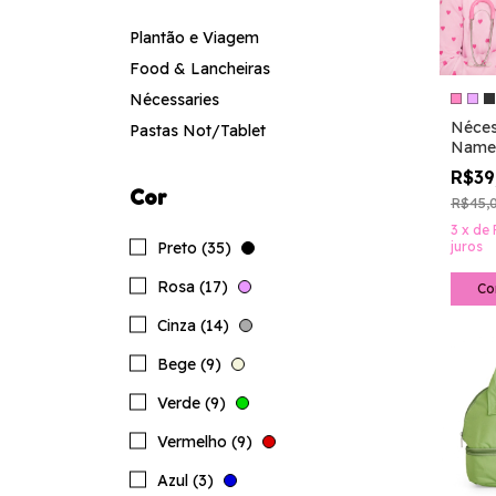
Plantão e Viagem
Food & Lancheiras
Nécessaries
Néces
Pastas Not/Tablet
Name
R$39
Cor
R$45,
3
x
de
juros
Preto (35)
Rosa (17)
Co
Cinza (14)
Bege (9)
Verde (9)
Vermelho (9)
Azul (3)