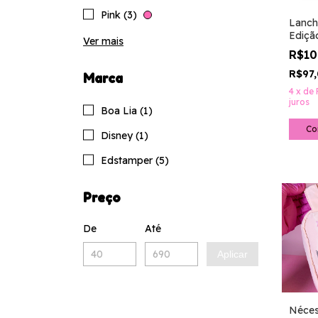
Pink (3)
Lanch
Ediçã
Ver mais
R$1
R$97
Marca
4
x
de
juros
Boa Lia (1)
Disney (1)
Edstamper (5)
Preço
De
Até
Aplicar
Néces