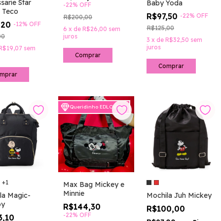
sarie Star
Baby Yoda
-
22
%
OFF
e Teco
R$97,50
-
22
%
OFF
R$200,00
,20
-
12
%
OFF
R$125,00
6
x
de
R$26,00
sem
00
juros
3
x
de
R$32,50
sem
juros
R$19,07
sem
Comprar
Queridinho EDLOVERS
+1
Max Bag Mickey e
Minnie
la Magic-
Mochila Juh Mickey
py
R$144,30
R$100,00
-
22
%
OFF
3,10