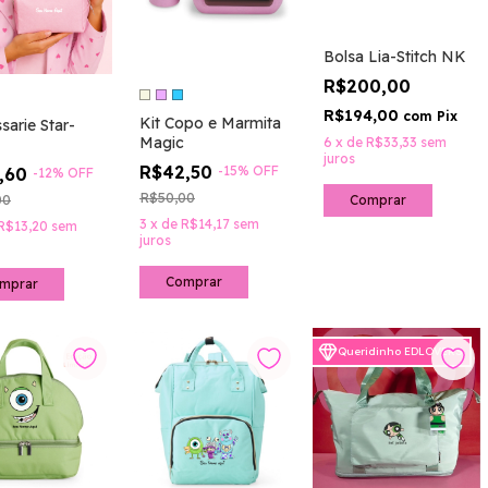
Bolsa Lia-Stitch NK
R$200,00
R$194,00
com
Pix
Kit Copo e Marmita
sarie Star-
Magic
6
x
de
R$33,33
sem
juros
R$42,50
-
15
%
OFF
,60
-
12
%
OFF
R$50,00
00
Comprar
3
x
de
R$14,17
sem
R$13,20
sem
juros
Comprar
mprar
Queridinho EDLOVERS