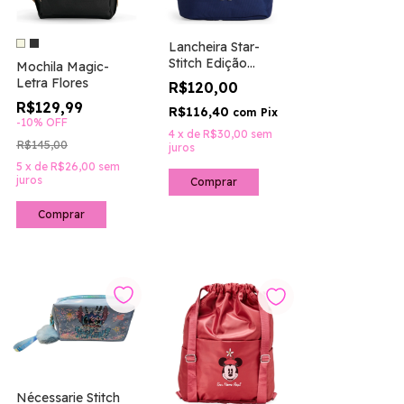
Lancheira Star-
Stitch Edição
Mochila Magic-
Limitada
Letra Flores
R$120,00
R$129,99
R$116,40
com
Pix
-
10
%
OFF
4
x
de
R$30,00
sem
R$145,00
juros
5
x
de
R$26,00
sem
juros
Comprar
Nécessarie Stitch