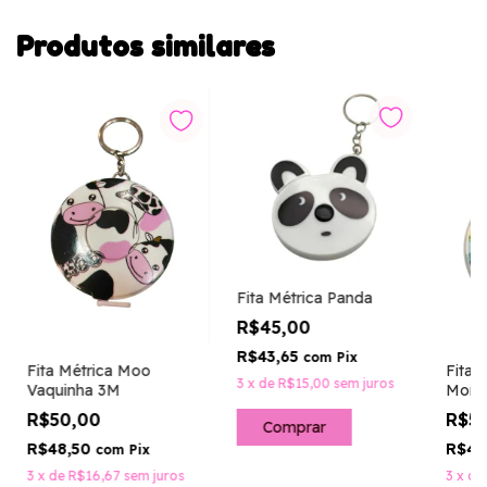
Produtos similares
Fita Métrica Panda
R$45,00
R$43,65
com
Pix
Fita Métrica Moo
Fita 
3
x
de
R$15,00
sem juros
Vaquinha 3M
Mons
R$50,00
R$5
R$48,50
R$48
com
Pix
3
x
de
R$16,67
sem juros
3
x
de