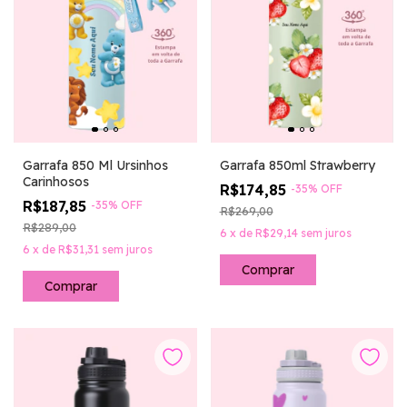
Garrafa 850 Ml Ursinhos
Garrafa 850ml Strawberry
Carinhosos
R$174,85
-
35
%
OFF
R$187,85
-
35
%
OFF
R$269,00
R$289,00
6
x
de
R$29,14
sem juros
6
x
de
R$31,31
sem juros