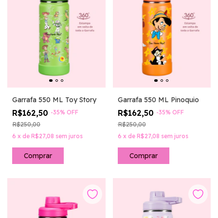
Garrafa 550 ML Toy Story
Garrafa 550 ML Pinoquio
R$162,50
R$162,50
-
35
%
OFF
-
35
%
OFF
R$250,00
R$250,00
6
x
de
R$27,08
sem juros
6
x
de
R$27,08
sem juros