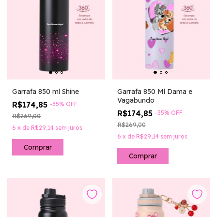
Garrafa 850 ml Shine
Garrafa 850 Ml Dama e
Vagabundo
R$174,85
-
35
%
OFF
R$174,85
-
35
%
OFF
R$269,00
R$269,00
6
x
de
R$29,14
sem juros
6
x
de
R$29,14
sem juros