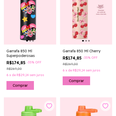
Garrafa 850 Ml
Garrafa 850 Ml Cherry
Superpoderosas
R$174,85
-
35
%
OFF
R$174,85
-
35
%
OFF
R$269,00
R$269,00
6
x
de
R$29,14
sem juros
6
x
de
R$29,14
sem juros