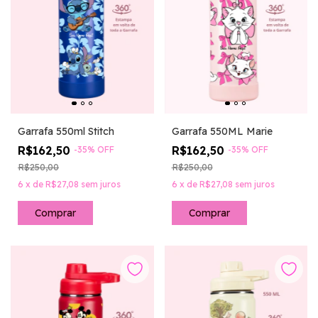
Garrafa 550ml Stitch
Garrafa 550ML Marie
R$162,50
R$162,50
-
35
%
OFF
-
35
%
OFF
R$250,00
R$250,00
6
x
de
R$27,08
sem juros
6
x
de
R$27,08
sem juros