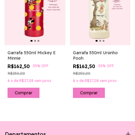
Garrafa 550ml Mickey E
Garrafa 550ml Ursinho
Minnie
Pooh
R$162,50
R$162,50
-
35
%
OFF
-
35
%
OFF
R$250,00
R$250,00
6
x
de
R$27,08
sem juros
6
x
de
R$27,08
sem juros
Departamentos