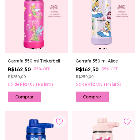
Garrafa 550 ml Tinkerbell
Garrafa 550 ml Alice
R$162,50
R$162,50
-
35
%
OFF
-
35
%
OFF
R$250,00
R$250,00
6
x
de
R$27,08
sem juros
6
x
de
R$27,08
sem juros