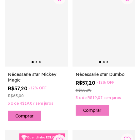
Nécessarie star Mickey
Nécessarie star Dumbo
Magic
R$57,20
-
12
%
OFF
R$57,20
-
12
%
OFF
R$65,00
R$65,00
3
x
de
R$19,07
sem juros
3
x
de
R$19,07
sem juros
Queridinho EDLOVERS