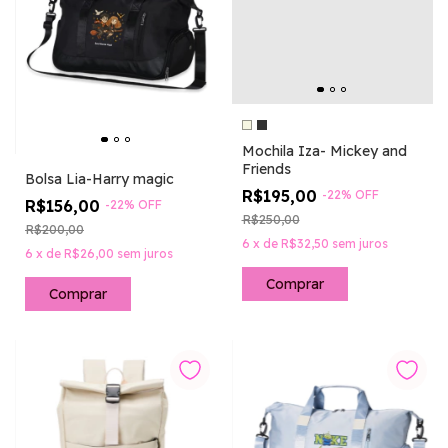
Mochila Iza- Mickey and
Friends
Bolsa Lia-Harry magic
R$195,00
-
22
%
OFF
R$156,00
-
22
%
OFF
R$250,00
R$200,00
6
x
de
R$32,50
sem juros
6
x
de
R$26,00
sem juros
Comprar