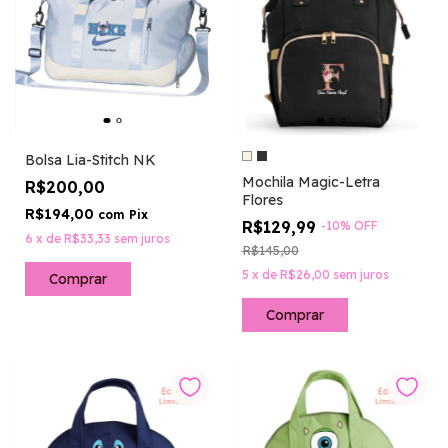
Bolsa Lia-Stitch NK
Mochila Magic-Letra
R$200,00
Flores
R$194,00
com
Pix
R$129,99
-
10
%
OFF
6
x
de
R$33,33
sem juros
R$145,00
5
x
de
R$26,00
sem juros
Comprar
Comprar