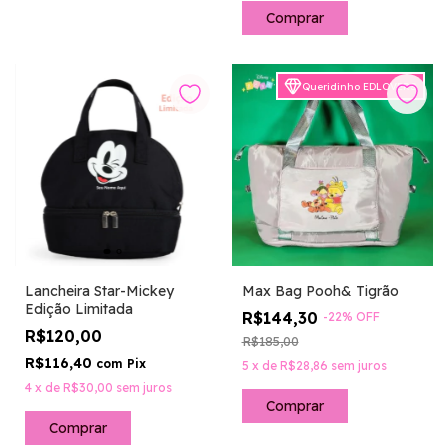
Queridinho EDLOVERS
Lancheira Star-Mickey
Max Bag Pooh& Tigrão
Edição Limitada
R$144,30
-
22
%
OFF
R$120,00
R$185,00
R$116,40
com
Pix
5
x
de
R$28,86
sem juros
4
x
de
R$30,00
sem juros
Comprar