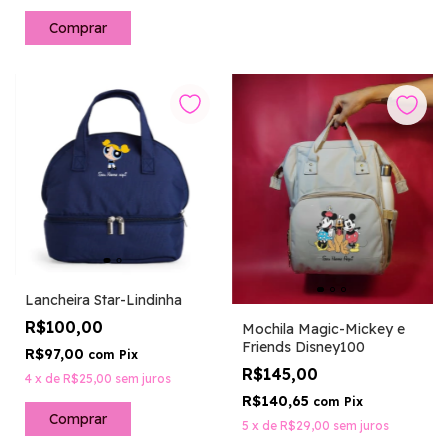
Lancheira Star-Lindinha
R$100,00
Mochila Magic-Mickey e
Friends Disney100
R$97,00
com
Pix
R$145,00
4
x
de
R$25,00
sem juros
R$140,65
com
Pix
5
x
de
R$29,00
sem juros