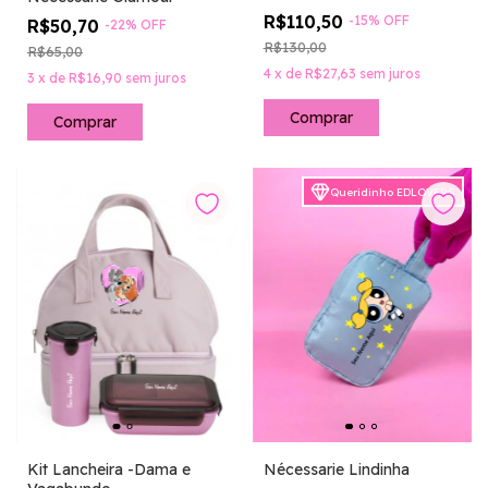
R$110,50
-
15
%
OFF
R$50,70
-
22
%
OFF
R$130,00
R$65,00
4
x
de
R$27,63
sem juros
3
x
de
R$16,90
sem juros
Comprar
Queridinho EDLOVERS
Kit Lancheira -Dama e
Nécessarie Lindinha