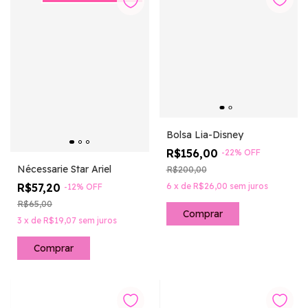
Bolsa Lia-Disney
R$156,00
-
22
%
OFF
Nécessarie Star Ariel
R$200,00
6
x
de
R$26,00
sem juros
R$57,20
-
12
%
OFF
R$65,00
3
x
de
R$19,07
sem juros