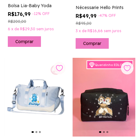
Bolsa Lia-Baby Yoda
Nécessarie Hello Prints
R$176,99
-
12
%
OFF
R$49,99
-
47
%
OFF
R$200,00
R$95,00
6
x
de
R$29,50
sem juros
3
x
de
R$16,66
sem juros
Comprar
Queridinho EDLOVERS