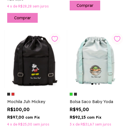
Comprar
4
x
de
R$28,28
sem juros
Comprar
Mochila Juh Mickey
Bolsa Saco Baby Yoda
R$100,00
R$95,00
R$97,00
R$92,15
com
Pix
com
Pix
4
x
de
R$25,00
sem juros
3
x
de
R$31,67
sem juros