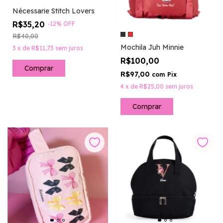
Nécessarie Stitch Lovers
R$35,20
-
12
%
OFF
R$40,00
Mochila Juh Minnie
3
x
de
R$11,73
sem juros
R$100,00
R$97,00
com
Pix
4
x
de
R$25,00
sem juros
Comprar