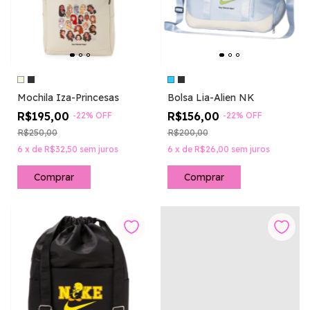
Mochila Iza-Princesas
Bolsa Lia-Alien NK
R$195,00
R$156,00
-
22
%
OFF
-
22
%
OFF
R$250,00
R$200,00
6
x
de
R$32,50
sem juros
6
x
de
R$26,00
sem juros
Comprar
Comprar