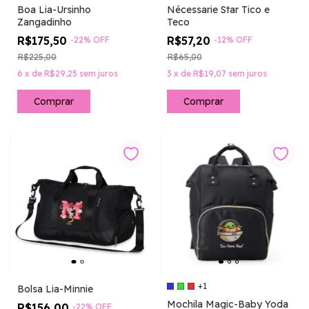
Boa Lia-Ursinho
Nécessarie Star Tico e
Zangadinho
Teco
R$175,50
R$57,20
-
22
%
OFF
-
12
%
OFF
R$225,00
R$65,00
6
x
de
R$29,25
sem juros
3
x
de
R$19,07
sem juros
+1
Bolsa Lia-Minnie
Mochila Magic-Baby Yoda
R$156,00
-
22
%
OFF