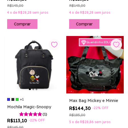
R$145,00
R$145,00
4
x
de
R$28,28
sem juros
4
x
de
R$28,28
sem juros
Comprar
Comprar
Queridinho EDLOVERS
+1
Max Bag Mickey e Minnie
Mochila Magic-Snoopy
R$144,30
-
22
%
OFF
(1)
R$185,00
R$113,10
-
22
%
OFF
5
x
de
R$28,86
sem juros
R$145,00