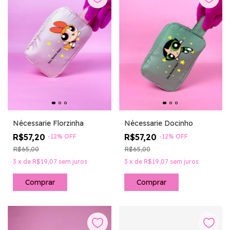
Nécessarie Florzinha
Nécessarie Docinho
R$57,20
R$57,20
-
12
%
OFF
-
12
%
OFF
R$65,00
R$65,00
3
x
de
R$19,07
sem juros
3
x
de
R$19,07
sem juros