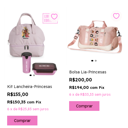
Bolsa Lia-Princesas
R$200,00
Kit Lancheira-Princesas
R$194,00
com
Pix
R$155,00
6
x
de
R$33,33
sem juros
R$150,35
com
Pix
6
x
de
R$25,83
sem juros