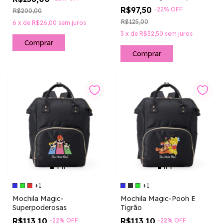
R$97,50
-
22
%
OFF
R$200,00
R$125,00
6
x
de
R$26,00
sem juros
3
x
de
R$32,50
sem juros
Comprar
+1
+1
Mochila Magic-
Mochila Magic-Pooh E
Superpoderosas
Tigrão
R$113,10
R$113,10
-
22
%
OFF
-
22
%
OFF