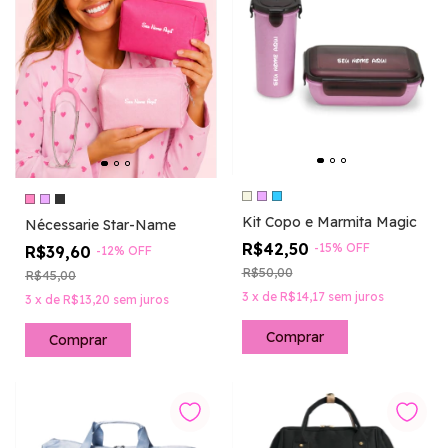
Kit Copo e Marmita Magic
Nécessarie Star-Name
R$42,50
-
15
%
OFF
R$39,60
-
12
%
OFF
R$50,00
R$45,00
3
x
de
R$14,17
sem juros
3
x
de
R$13,20
sem juros
Comprar
Comprar