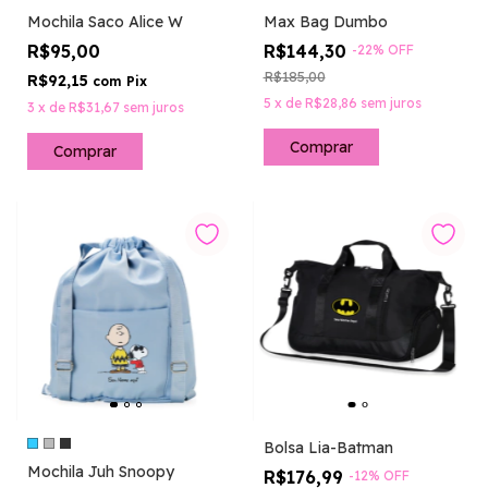
Mochila Saco Alice W
Max Bag Dumbo
R$95,00
R$144,30
-
22
%
OFF
R$185,00
R$92,15
com
Pix
5
x
de
R$28,86
sem juros
3
x
de
R$31,67
sem juros
Comprar
Bolsa Lia-Batman
Mochila Juh Snoopy
R$176,99
-
12
%
OFF