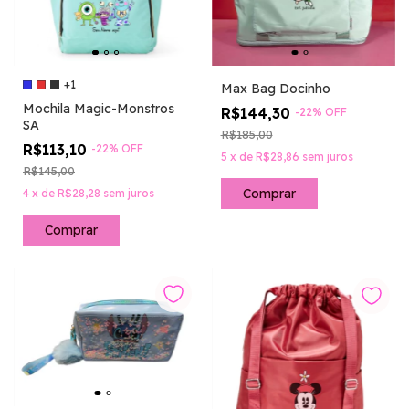
+1
Max Bag Docinho
Mochila Magic-Monstros
R$144,30
-
22
%
OFF
SA
R$185,00
R$113,10
-
22
%
OFF
5
x
de
R$28,86
sem juros
R$145,00
4
x
de
R$28,28
sem juros
Comprar