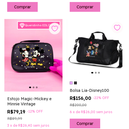
Comprar
Comprar
Queridinho EDLOVERS
Bolsa Lia-Disney100
R$156,00
-
22
%
OFF
Estojo Magic-Mickey e
Minnie Vintage
R$200,00
R$79,19
-
12
%
OFF
6
x
de
R$26,00
sem juros
R$89,99
Comprar
3
x
de
R$26,40
sem juros