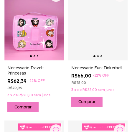
Nécessarie Travel-
Nécessarie Fun-Tinkerbell
Princesas
R$66,00
-
12
%
OFF
R$62,39
-
22
%
OFF
R$75,00
R$79,99
3
x
de
R$22,00
sem juros
3
x
de
R$20,80
sem juros
Queridinho EDLOVERS
Queridinho EDLOVERS