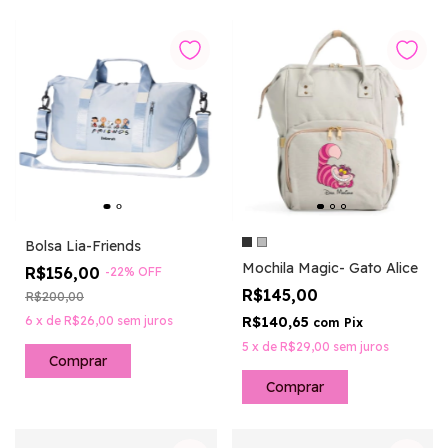
Bolsa Lia-Friends
Mochila Magic- Gato Alice
R$156,00
-
22
%
OFF
R$145,00
R$200,00
6
x
de
R$26,00
sem juros
R$140,65
com
Pix
5
x
de
R$29,00
sem juros
Comprar