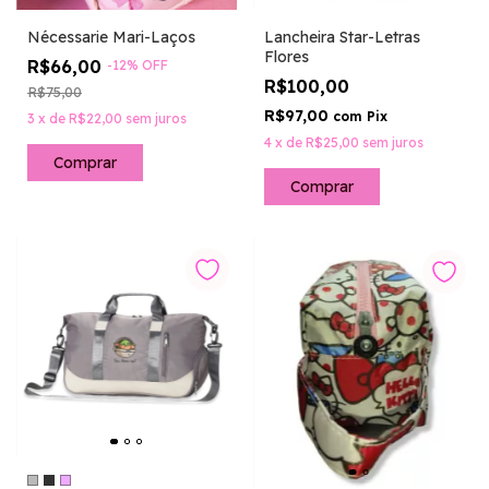
Nécessarie Mari-Laços
Lancheira Star-Letras
Flores
R$66,00
-
12
%
OFF
R$100,00
R$75,00
R$97,00
com
Pix
3
x
de
R$22,00
sem juros
4
x
de
R$25,00
sem juros